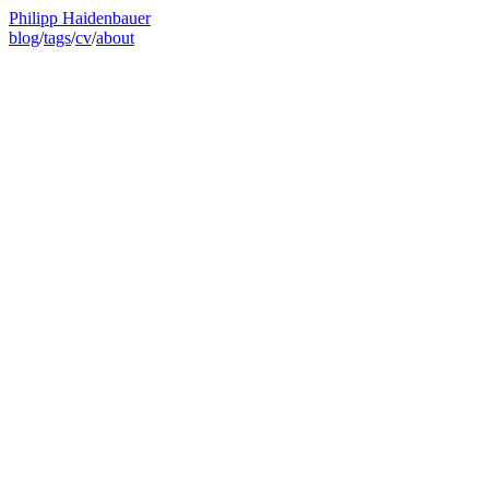
Philipp Haidenbauer
blog
/
tags
/
cv
/
about