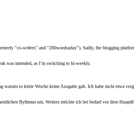
(formerly "co-writers" and "200wordsaday"). Sadly, the blogging platf
reak was intended, as I’m switching to bi-weekly.
ng warum es letzte Woche keine Ausgabe gab. Ich habe nicht etwa verg
entlichen Rythmus um. Weiters möchte ich bei bedarf vor dem Hauptthem