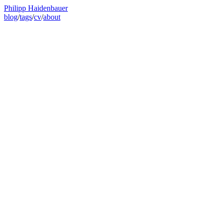
Philipp Haidenbauer
blog
/
tags
/
cv
/
about