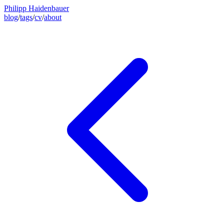
Philipp Haidenbauer
blog
/
tags
/
cv
/
about