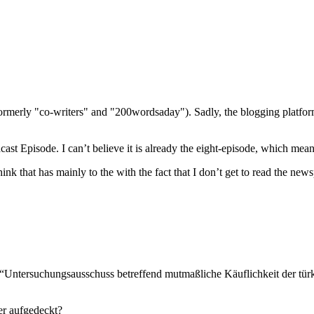
(formerly "co-writers" and "200wordsaday"). Sadly, the blogging platf
cast Episode. I can’t believe it is already the eight-episode, which me
think that has mainly to the with the fact that I don’t get to read the ne
ch “Untersuchungsausschuss betreffend mutmaßliche Käuflichkeit der t
er aufgedeckt?