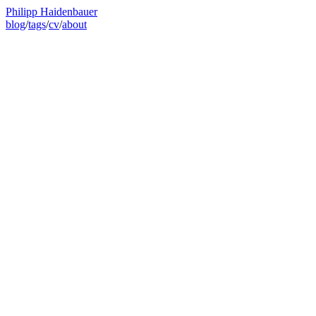
Philipp Haidenbauer
blog
/
tags
/
cv
/
about