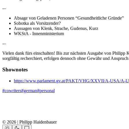
-–
Absage von Geladenen Personen “Gesundheitliche Gründe”
Sobotka als Vorsitzender?
Aussagen von Klenk, Strache, Gudenus, Kurz
WKStA - Innenministerium
-–
Vielen dank fürs einschalten! Bis zur nächsten Ausgabe von Philip
sorgfältig recherchiert, erfolgen dennoch ohne Gewähr und Anspruch a
Shownotes
https://www.parlament.gv.at/PAKT/VHG/XXVII/A-USA/A-USA
#cowriters
#german
#personal
© 2026 | Philipp Haidenbauer