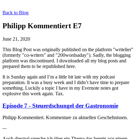
Back to Blog
Philipp Kommentiert E7
June 21, 2020
This Blog Post was originally published on the platform "writelier"
(formerly "co-writers" and "200wordsaday"). Sadly, the blogging
platform was discontinued. I downloaded all my blog posts and
prepared them to be republished here.
It is Sunday again and I’m a little bit late with my podcast
preparation. It was a busy week and I didn’t have time to prepare
something. Luckily a topic I have in my Evernote notes got
explosive this week again. Tax.
Episode 7 - Steuerdschungel der Gastronomie
Philipp Kommentiert. Kommentare zu aktuellen Geschehnissen.
-–
Auch diesmal spreche ich über ein Thema das bereits vor einem