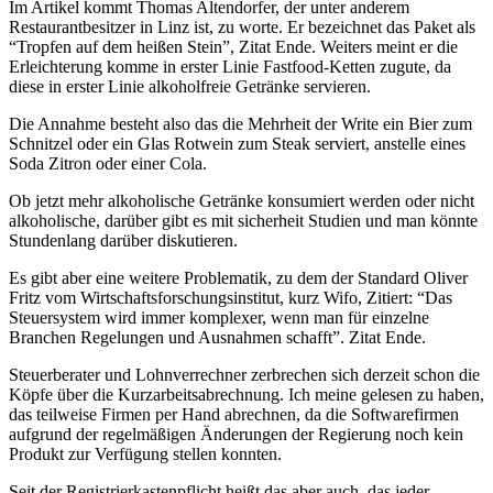
Im Artikel kommt Thomas Altendorfer, der unter anderem
Restaurantbesitzer in Linz ist, zu worte. Er bezeichnet das Paket als
“Tropfen auf dem heißen Stein”, Zitat Ende. Weiters meint er die
Erleichterung komme in erster Linie Fastfood-Ketten zugute, da
diese in erster Linie alkoholfreie Getränke servieren.
Die Annahme besteht also das die Mehrheit der Write ein Bier zum
Schnitzel oder ein Glas Rotwein zum Steak serviert, anstelle eines
Soda Zitron oder einer Cola.
Ob jetzt mehr alkoholische Getränke konsumiert werden oder nicht
alkoholische, darüber gibt es mit sicherheit Studien und man könnte
Stundenlang darüber diskutieren.
Es gibt aber eine weitere Problematik, zu dem der Standard Oliver
Fritz vom Wirtschaftsforschungsinstitut, kurz Wifo, Zitiert: “Das
Steuersystem wird immer komplexer, wenn man für einzelne
Branchen Regelungen und Ausnahmen schafft”. Zitat Ende.
Steuerberater und Lohnverrechner zerbrechen sich derzeit schon die
Köpfe über die Kurzarbeitsabrechnung. Ich meine gelesen zu haben,
das teilweise Firmen per Hand abrechnen, da die Softwarefirmen
aufgrund der regelmäßigen Änderungen der Regierung noch kein
Produkt zur Verfügung stellen konnten.
Seit der Registrierkastenpflicht heißt das aber auch, das jeder