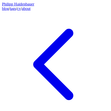
Philipp Haidenbauer
blog
/
tags
/
cv
/
about