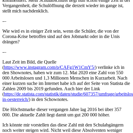
kommentiert. Mein Schulabschluss liegt nun schon einige Zeit in der
Vergangenheit, die Schulöffnung die derzeit wieder im gange ist,
stellt mich nachdenklich.
-–
Wie wird es in einiger Zeit sein, wenn die Schüler, die von der
Corona-Krise betroffen sind auf den Jobmarkt oder in die Unis
drängen?
-–
Laut Zeit im Bild, die Quelle
(
https://www.instagram.com/p/CAFg1W1CmY5/
) verlinke ich in
den Shownotes, haben wir zum 12. Mai 2020 eine Zahl von 550
000 Arbeitslosen und 1,3 Millionen Menschen in Kurzarbeit. Nach
einer kurzen suche im Internet habe ich auf der Seite von Statista die
Zahlen 2009 bis 2019 gefunden. Auch hier der Link
(
https://de.statista.com/statistik/daten/studie/607357/umfrage/arbeitslo
in-oesterreich/
) in den Schownotes.
Die Höchstmarke dieser vergangen Jahre lag 2016 bei über 357
000. Die aktuelle Zahlt liegt damit um gut 200 000 höher.
Ich könnte mir vorstellen das diese Zahl mit den Schulabgängern
noch weiter steigen wird. Nicht weil diese Absolventen weniger