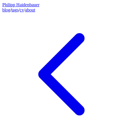
Philipp Haidenbauer
blog
/
tags
/
cv
/
about