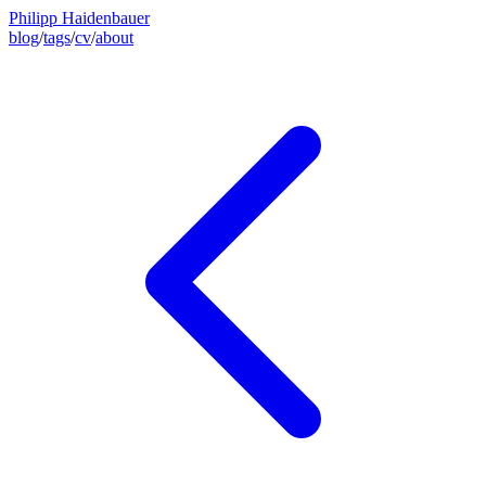
Philipp Haidenbauer
blog
/
tags
/
cv
/
about