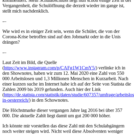
kommentiert. Mein Schulabschluss liegt nun schon einige Zeit in der
Vergangenheit, die Schulöffnung die derzeit wieder im gange ist,
stellt mich nachdenklich.
-–
Wie wird es in einiger Zeit sein, wenn die Schüler, die von der
Corona-Krise betroffen sind auf den Jobmarkt oder in die Unis
drängen?
-–
Laut Zeit im Bild, die Quelle
(
https://www.instagram.com/p/CAFg1W1CmY5/
) verlinke ich in
den Shownotes, haben wir zum 12. Mai 2020 eine Zahl von 550
000 Arbeitslosen und 1,3 Millionen Menschen in Kurzarbeit. Nach
einer kurzen suche im Internet habe ich auf der Seite von Statista die
Zahlen 2009 bis 2019 gefunden. Auch hier der Link
(
https://de.statista.com/statistik/daten/studie/607357/umfrage/arbeitslo
in-oesterreich/
) in den Schownotes.
Die Höchstmarke dieser vergangen Jahre lag 2016 bei über 357
000. Die aktuelle Zahlt liegt damit um gut 200 000 höher.
Ich könnte mir vorstellen das diese Zahl mit den Schulabgängern
noch weiter steigen wird. Nicht weil diese Absolventen weniger