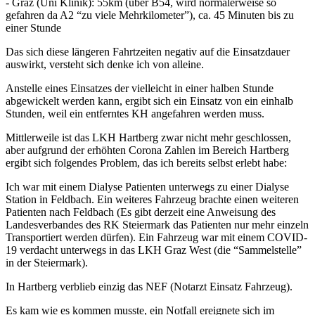
- Graz (Uni Klinik): 55km (über B54, wird normalerweise so
gefahren da A2 “zu viele Mehrkilometer”), ca. 45 Minuten bis zu
einer Stunde
Das sich diese längeren Fahrtzeiten negativ auf die Einsatzdauer
auswirkt, versteht sich denke ich von alleine.
Anstelle eines Einsatzes der vielleicht in einer halben Stunde
abgewickelt werden kann, ergibt sich ein Einsatz von ein einhalb
Stunden, weil ein entferntes KH angefahren werden muss.
Mittlerweile ist das LKH Hartberg zwar nicht mehr geschlossen,
aber aufgrund der erhöhten Corona Zahlen im Bereich Hartberg
ergibt sich folgendes Problem, das ich bereits selbst erlebt habe:
Ich war mit einem Dialyse Patienten unterwegs zu einer Dialyse
Station in Feldbach. Ein weiteres Fahrzeug brachte einen weiteren
Patienten nach Feldbach (Es gibt derzeit eine Anweisung des
Landesverbandes des RK Steiermark das Patienten nur mehr einzeln
Transportiert werden dürfen). Ein Fahrzeug war mit einem COVID-
19 verdacht unterwegs in das LKH Graz West (die “Sammelstelle”
in der Steiermark).
In Hartberg verblieb einzig das NEF (Notarzt Einsatz Fahrzeug).
Es kam wie es kommen musste, ein Notfall ereignete sich im