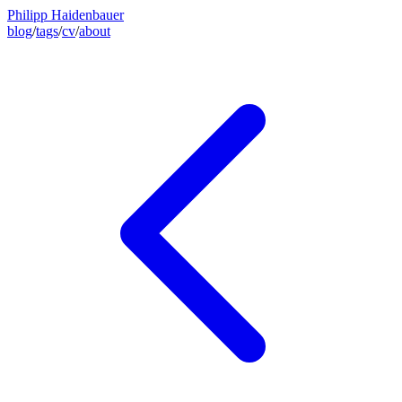
Philipp Haidenbauer
blog
/
tags
/
cv
/
about