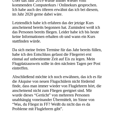
Über das Jahr 2019 wurde immer wieder vom
kommenden Computerkurs / Onlinekurs gesprochen.
Ich habe auch des öfteren erwähnt das ich bei diesem,
im Jahr 2020 gerne dabei wäre.
Letztendlich habe ich erfahren das der jetzige Kurs
anscheinend bereits begonnen hat. Zumindest weiß ich
das Personen bereits fliegen. Leider habe ich bis heute
keine Informationen erhalten ob und wann ein Kurs
stattfinden würde.
Da sich meine freien Termine für das Jahr bereits füllen,
habe ich den Entschluss gefasst die Fliegerrei erst
einmal auf unbestimmte Zeit auf Eis zu legen. Mein
Flugplatzausweis sollte in den nächsten Tagen per Post
eintreffen.
Abschließend möchte ich noch erwähnen, das ich es für
die Akquise von neuen Flugschülern nicht fördernd
finde, dass man immer wieder von Fluglehrern hört, die
anscheinend nicht zum Fliegen geeignet sind. Mir
wurde dieses “Gerücht” von mehreren Personen
unabhängig voneinander Übermittelt, im Sinne von
“Was, du Fliegst in FF? Weißt du nicht das es da
Probleme mit Fluglehrern gibt”.