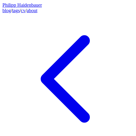
Philipp Haidenbauer
blog
/
tags
/
cv
/
about