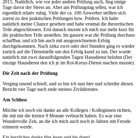
2015. Natürlich, wie vor jeder andren Prüfung auch, fing einige
Tage davor der Stress an. Aber am Prüfungstag selbst, war ich
eigentlich relativ ruhig. Viele der ca. 100 Anwerber stellten sich
zuerst zu den praktischen Prüfungen bzw. Prüfern. Ich habe
natürlich meine Chance gesehen und habe erstmal die theoretischen
Teile abgeschlossen. Erst danach musste ich mich nur mehr kurz für
die praktischen Teile anstellen. Im ganzen war die Prüfung durchaus
schaffbar, und ich bin auch mit ausgezeichnetem Erfolg
durchgekommen. Nach zirka zwei oder drei Stunden ging es wieder
zurück auf die Dienststelle um den Erfolg kund zu tun. Der wurde
natürlich mit zwei darauffolgenden Tagen Hausdienst belohnt (Der
einzige Hausdienst den ich je im Rot-Kreuz-Dienst machen musste).
Die Zeit nach der Prüfung
Verging rasend schnell, und so bin ich nun hier und schreibe diesen
Bericht vier Tage nach ende meines Zivildienstes.
Am Schluss
Möchte ich noch ein danke an alle Kollegen / Kolleginnen richten,
die mit mir die letzten 9 Monate verbracht haben. Es war eine
Wundervolle Zeit, an die ich mich auch noch in Jahren mit Freude
erinnern werde.
Ein herzliches danke fürs lesen und bis dann!