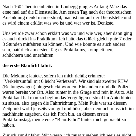
Nach 160 Theorieeinheiten in Laubegg ging es Anfang März das
erste mal auf die Dienststelle. Am ersten Tag nach der theoretischen
Ausbildung denkt man erstmal, man ist nur auf der Dienststelle und
es wird einem erklärt was wo ist und wer wer ist. Denkste.
Uns wurde zwar schon erklärt was wo und wie wer, aber dann ging
es auch direkt ins Praktikum. Ich hatte das Glück gleich gute 7 oder
8 Stunden mitfahren zu können. Und wie könnte es auch anders
sein, natürlich am ersten Tag es Praktikums, komplett neu,
schüchtern und unerfahren,
die erste Blaulicht fahrt.
Die Meldung lautete, sofern ich mich richtig erinnere:
“Verkehrsunfall mit 6 leicht Verletzen”. Wir sind als zweiter RTW
(Rettungswagen) hingeschickt worden. Ein anderer und die Polizei
waren bereits vor Ort. Also runter in die Grage und rein in Auto. Als
Praktikant hat man zu beginn das Vergnügen erstmal im Auto hinten
zu sitzen, also gegen die Fahrtrichtung. Mein Puls war zu diesem
Zeitpunkt wohl jenseits von gut und böse, aber dennoch muss ich im
nachhinein zugeben, das ich Froh bin, an diesem ersten
Praktikumstag, meine erste “Blau-Fahrt” hinter mich gebracht zu
haben.
Zurück zur Anfahrt. Wir waren, ich muss zugeben ich weis es nicht