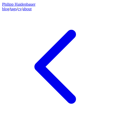
Philipp Haidenbauer
blog
/
tags
/
cv
/
about