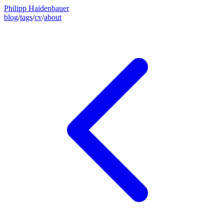
Philipp Haidenbauer
blog
/
tags
/
cv
/
about