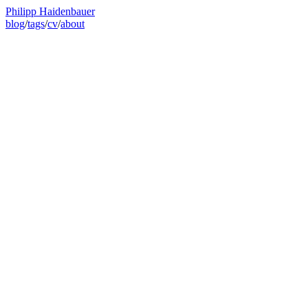
Philipp Haidenbauer
blog
/
tags
/
cv
/
about