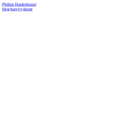
Philipp Haidenbauer
blog
/
tags
/
cv
/
about