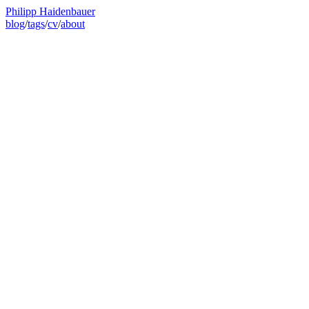
Philipp Haidenbauer
blog
/
tags
/
cv
/
about