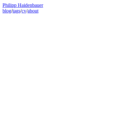
Philipp Haidenbauer
blog
/
tags
/
cv
/
about