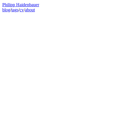
Philipp Haidenbauer
blog
/
tags
/
cv
/
about