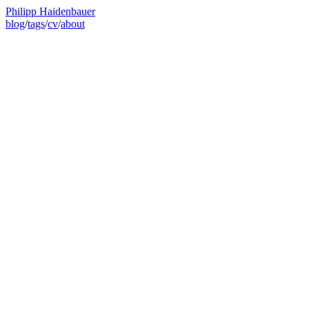
Philipp Haidenbauer
blog
/
tags
/
cv
/
about