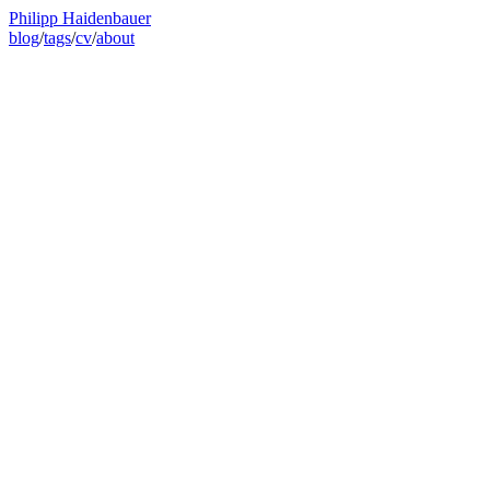
Philipp Haidenbauer
blog
/
tags
/
cv
/
about