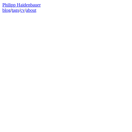
Philipp Haidenbauer
blog
/
tags
/
cv
/
about