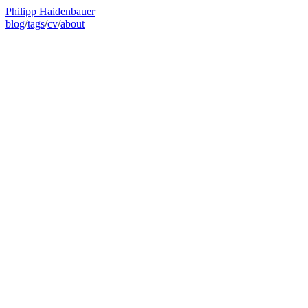
Philipp Haidenbauer
blog
/
tags
/
cv
/
about