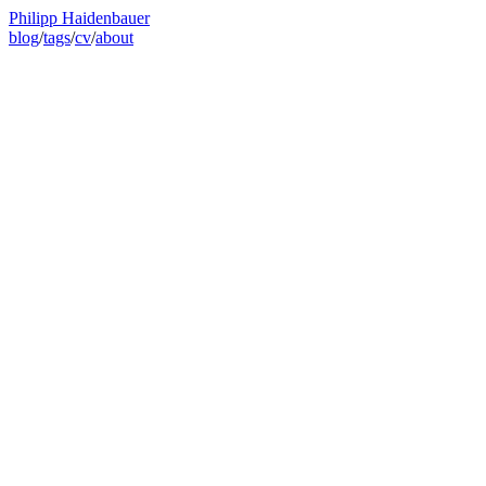
Philipp Haidenbauer
blog
/
tags
/
cv
/
about