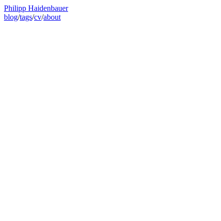
Philipp Haidenbauer
blog
/
tags
/
cv
/
about