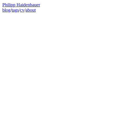
Philipp Haidenbauer
blog
/
tags
/
cv
/
about