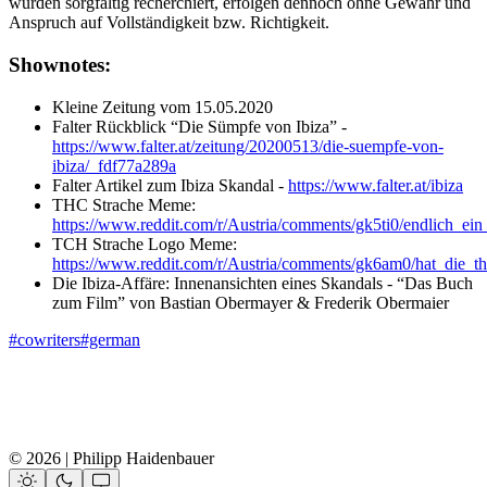
wurden sorgfältig recherchiert, erfolgen dennoch ohne Gewähr und
Anspruch auf Vollständigkeit bzw. Richtigkeit.
Shownotes:
Kleine Zeitung vom 15.05.2020
Falter Rückblick “Die Sümpfe von Ibiza” -
https://www.falter.at/zeitung/20200513/die-suempfe-von-
ibiza/_fdf77a289a
Falter Artikel zum Ibiza Skandal -
https://www.falter.at/ibiza
THC Strache Meme:
https://www.reddit.com/r/Austria/comments/gk5ti0/endlich
TCH Strache Logo Meme:
https://www.reddit.com/r/Austria/comments/gk6am0/hat_die_t
Die Ibiza-Affäre: Innenansichten eines Skandals - “Das Buch
zum Film” von Bastian Obermayer & Frederik Obermaier
#cowriters
#german
© 2026 | Philipp Haidenbauer