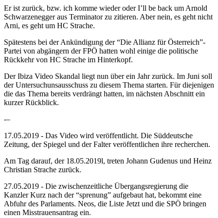
Er ist zurück, bzw. ich komme wieder oder I’ll be back um Arnold
Schwarzenegger aus Terminator zu zitieren. Aber nein, es geht nicht
Arni, es geht um HC Strache.
Spätestens bei der Ankündigung der “Die Allianz für Österreich”-
Partei von abgängern der FPÖ hatten wohl einige die politische
Rückkehr von HC Strache im Hinterkopf.
Der Ibiza Video Skandal liegt nun über ein Jahr zurück. Im Juni soll
der Untersuchunsausschuss zu diesem Thema starten. Für diejenigen
die das Thema bereits verdrängt hatten, im nächsten Abschnitt ein
kurzer Rückblick.
-–
17.05.2019 - Das Video wird veröffentlicht. Die Süddeutsche
Zeitung, der Spiegel und der Falter veröffentlichen ihre recherchen.
Am Tag darauf, der 18.05.2019l, treten Johann Gudenus und Heinz
Christian Strache zurück.
27.05.2019 - Die zwischenzeitliche Übergangsregierung die
Kanzler Kurz nach der “sprenung” aufgebaut hat, bekommt eine
Abfuhr des Parlaments. Neos, die Liste Jetzt und die SPÖ bringen
einen Misstrauensantrag ein.