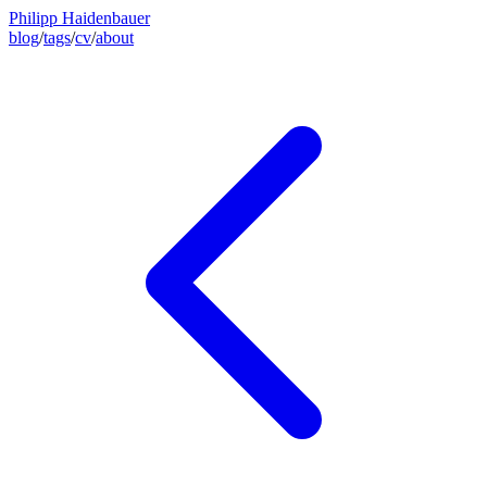
Philipp Haidenbauer
blog
/
tags
/
cv
/
about