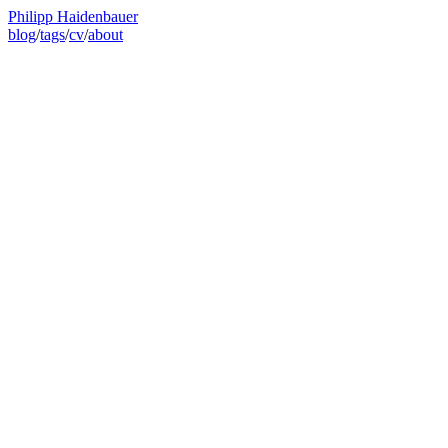
Philipp Haidenbauer
blog
/
tags
/
cv
/
about