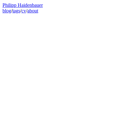
Philipp Haidenbauer
blog
/
tags
/
cv
/
about