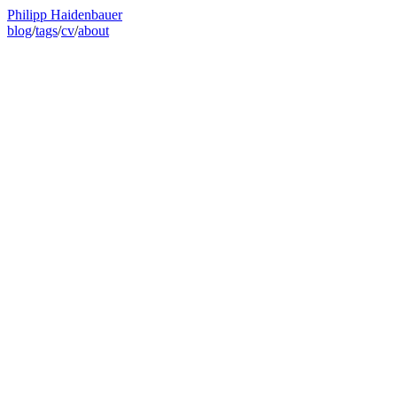
Philipp Haidenbauer
blog
/
tags
/
cv
/
about