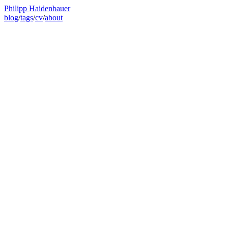
Philipp Haidenbauer
blog
/
tags
/
cv
/
about