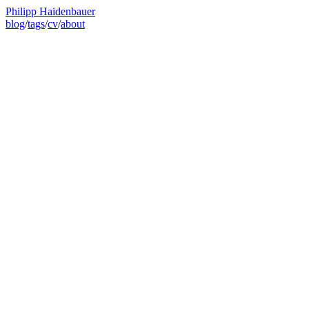
Philipp Haidenbauer
blog
/
tags
/
cv
/
about