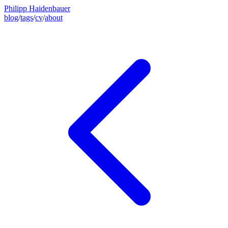
Philipp Haidenbauer
blog
/
tags
/
cv
/
about