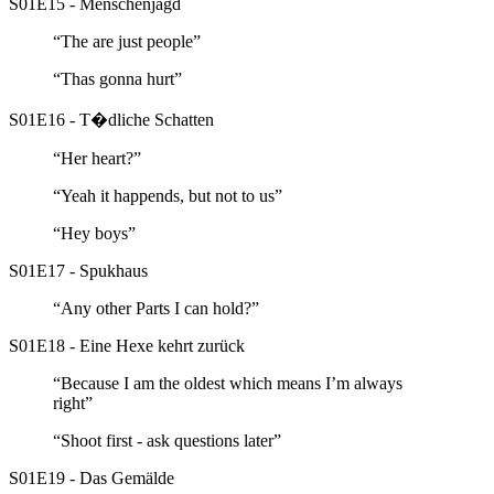
S01E15 - Menschenjagd
“The are just people”
“Thas gonna hurt”
S01E16 - T�dliche Schatten
“Her heart?”
“Yeah it happends, but not to us”
“Hey boys”
S01E17 - Spukhaus
“Any other Parts I can hold?”
S01E18 - Eine Hexe kehrt zurück
“Because I am the oldest which means I’m always
right”
“Shoot first - ask questions later”
S01E19 - Das Gemälde